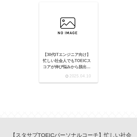
のオンラインコーチング活
用術
【30代ITエンジニア向け】
忙しい社会人でもTOEICス
コアが伸び悩みから脱出！
スタディサプリENGLISHパ
2025.04.10
ーソナルコーチプランで短
期間スコアアップを実現、
転職・昇進も視野に！
【スタサプTOEICパーソナルコーチ】忙しい社会